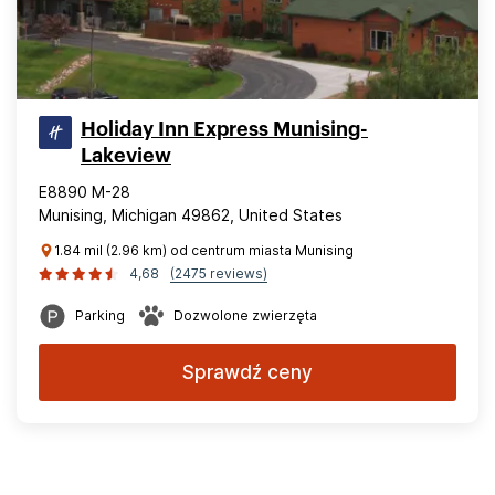
Holiday Inn Express Munising-
Lakeview
E8890 M-28
Munising, Michigan 49862, United States
1.84 mil (2.96 km) od centrum miasta Munising
4,68
(2475 reviews)
Parking
Dozwolone zwierzęta
Sprawdź ceny