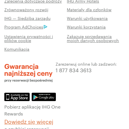
Zalecenia dotyczące podróży
IHG Army Hotels
Zrównoważony rozwój
Materiały dla członków
IHG — Siedziba zarządu
Warunki użytkowania
Program AdChoices
Warunki korzystania
Ustawienia prywatności i
Zakazuję sprzedawania
plików cookie
moich danych osobowych
Komunikacja
Zarezerwuj online lub zadzwoń:
1 877 834 3613
Pobierz aplikację IHG One
Rewards
Dowiedz się więcej
o szybkiej rezerwacji