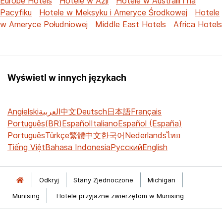
Europe Hotels
Hotele w Azji
Hotele w Australii i na
Pacyfiku
Hotele w Meksyku i Ameryce Środkowej
Hotele
w Ameryce Południowej
Middle East Hotels
Africa Hotels
Wyświetl w innych językach
Angielski
العربية
中文
Deutsch
日本語
Français
Português(BR)
Español
Italiano
Español (España)
Português
Türkçe
繁體中文
한국어
Nederlands
ไทย
Tiếng Việt
Bahasa Indonesia
Русский
English
Odkryj
Stany Zjednoczone
Michigan
Munising
Hotele przyjazne zwierzętom w Munising