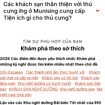
Các khách sạn thân thiện với thú
cưng ihg ở Munising cung cấp
Tiện ích gì cho thú cưng?
TÌM SỰ PHÙ HỢP CỦA BẠN
Khám phá theo sở thích
2026 Các điểm đến được yêu thích nhất: Khám phá
những kỳ nghỉ được tìm kiếm nhiều nhất theo chủ đề.
City Escapes
Các thành phố ẩm thực tuyệt vời
Khách
sạn mới và sắp ra mắt
Khách sạn có hồ bơi
Khách sạn
lãng mạn
Khu nghỉ dưỡng có trượt tuyết
Khách sạn Sân
bay
KHÁCH SẠN NGHỈ DƯỠNG
Khu nghỉ dưỡng spa
Nơi
nghỉ ngơi chơi gôn
Lặn vào các Khu nghỉ dưỡng Bãi biển Tốt nhất của IHG