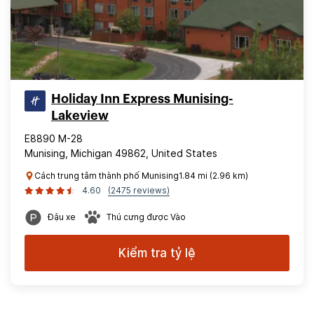
Holiday Inn Express Munising-
Lakeview
E8890 M-28
Munising, Michigan 49862, United States
Cách trung tâm thành phố Munising1.84 mi (2.96 km)
4.60
(2475 reviews)
Đậu xe
Thú cưng được Vào
Kiểm tra tỷ lệ