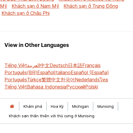
Mỹ
Khách sạn ở Nam Mỹ
Khách sạn ở Trung Đông
Khách sạn ở Châu Phi
View in Other Languages
Tiếng Việt
العربية
中文
Deutsch
日本語
Français
Português(BR)
Español
Italiano
Español (España)
Português
Türkçe
繁體中文
한국어
Nederlands
ไทย
Tiếng Việt
Bahasa Indonesia
Русский
Polski
Khám phá
Hoa Kỳ
Michigan
Munising
Khách sạn thân thiện với thú cưng ở Munising