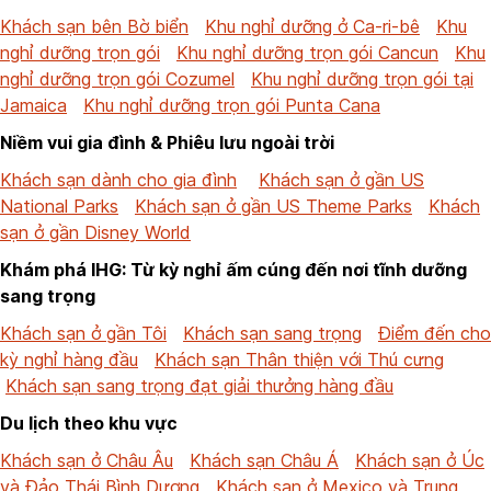
Khách sạn bên Bờ biển
Khu nghỉ dưỡng ở Ca-ri-bê
Khu
nghỉ dưỡng trọn gói
Khu nghỉ dưỡng trọn gói Cancun
Khu
nghỉ dưỡng trọn gói Cozumel
Khu nghỉ dưỡng trọn gói tại
Jamaica
Khu nghỉ dưỡng trọn gói Punta Cana
Niềm vui gia đình & Phiêu lưu ngoài trời
Khách sạn dành cho gia đình
Khách sạn ở gần US
National Parks
Khách sạn ở gần US Theme Parks
Khách
sạn ở gần Disney World
Khám phá IHG: Từ kỳ nghỉ ấm cúng đến nơi tĩnh dưỡng
sang trọng
Khách sạn ở gần Tôi
Khách sạn sang trọng
Điểm đến cho
kỳ nghỉ hàng đầu
Khách sạn Thân thiện với Thú cưng
Khách sạn sang trọng đạt giải thưởng hàng đầu
Du lịch theo khu vực
Khách sạn ở Châu Âu
Khách sạn Châu Á
Khách sạn ở Úc
và Đảo Thái Bình Dương
Khách sạn ở Mexico và Trung