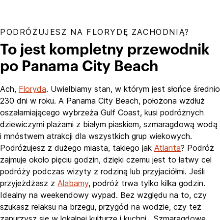
PODRÓŻUJESZ NA FLORYDĘ ZACHODNIĄ?
To jest kompletny przewodnik
po Panama City Beach
Ach,
Floryda
. Uwielbiamy stan, w którym jest słońce średnio
230 dni w roku. A Panama City Beach, położona wzdłuż
oszałamiającego wybrzeża Gulf Coast, kusi podróżnych
dziewiczymi plażami z białym piaskiem, szmaragdową wodą
i mnóstwem atrakcji dla wszystkich grup wiekowych.
Podróżujesz z dużego miasta, takiego jak
Atlanta
? Podróż
zajmuje około pięciu godzin, dzięki czemu jest to łatwy cel
podróży podczas wizyty z rodziną lub przyjaciółmi. Jeśli
przyjeżdżasz z
Alabamy
, podróż trwa tylko kilka godzin.
Idealny na weekendowy wypad. Bez względu na to, czy
szukasz relaksu na brzegu, przygód na wodzie, czy też
zanurzysz się w lokalnej kulturze i kuchni, „Szmaragdowe