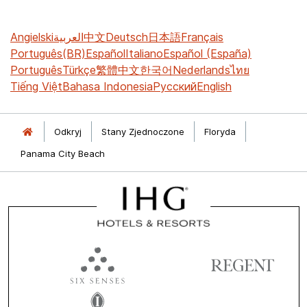
Angielski
العربية
中文
Deutsch
日本語
Français
Português(BR)
Español
Italiano
Español (España)
Português
Türkçe
繁體中文
한국어
Nederlands
ไทย
Tiếng Việt
Bahasa Indonesia
Русский
English
Odkryj
Stany Zjednoczone
Floryda
Panama City Beach