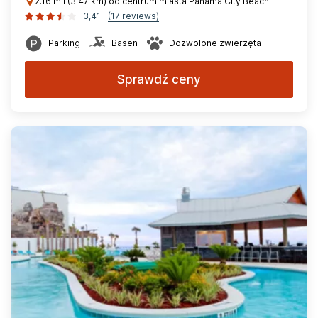
2.16 mil (3.47 km) od centrum miasta Panama City Beach
3,41
(17 reviews)
Parking
Basen
Dozwolone zwierzęta
Sprawdź ceny