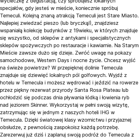
wycieczkę z degustacją, czy spróbujesz lokalnych
specjałów, gdy jesteś w mieście, koniecznie spróbuj
Temeculi. Kolejną znaną atrakcją Temeculi jest Stare Miasto.
Najlepiej zwiedzać pieszo (lub bryczką!), znajdziesz
wspaniałą kolekcję budynków z 19wieku, w których znajduje
się wszystko, od sklepów z antykami i specjalistycznych
sklepów spożywczych po restauracje i kawiarnie. Na Starym
Mieście zawsze dużo się dzieje. Zwróć uwagę na pokazy
samochodowe, Western Days i nocne życie. Chcesz wyjść
na świeże powietrze? W przepięknej dolinie Temecula
znajduje się dziewięć lokalnych pól golfowych. Wyjdź z
hotelu w Temecula i możesz wędrować i jeździć na rowerze
przez piękny rezerwat przyrody Santa Rosa Plateau lub
ochłodzić się podczas dnia pływania łódką i łowienia ryb
nad jeziorem Skinner. Wykorzystaj w pełni swoją wizytę,
zatrzymując się w jednym z naszych hoteli IHG w
Temecula. Dzięki światowej klasy wzornictwu i przyjaznej
obsłudze, z pewnością zaspokoisz każdą potrzebę.
Zarezerwuj już dziś i zaplanuj swoją podróż do Temecula z