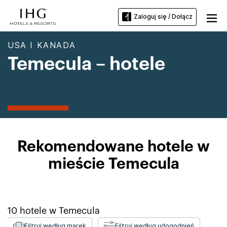
Zaloguj się / Dołącz
USA I KANADA
Temecula – hotele
Rekomendowane hotele w
mieście Temecula
10
hotele w
Temecula
Filtruj według marek
Filtruj według udogodnień