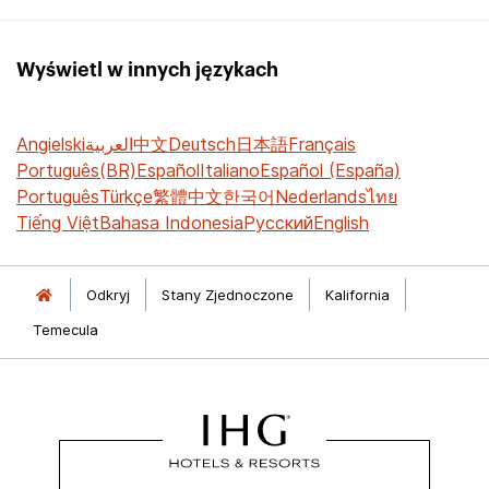
Wyświetl w innych językach
Angielski
العربية
中文
Deutsch
日本語
Français
Português(BR)
Español
Italiano
Español (España)
Português
Türkçe
繁體中文
한국어
Nederlands
ไทย
Tiếng Việt
Bahasa Indonesia
Русский
English
Odkryj
Stany Zjednoczone
Kalifornia
Temecula