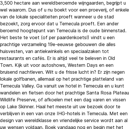
3,500 hectare aan wereldberoemde wijngaarden, begrijpt u
wel waarom. Dus of u nu boekt voor een proeverij, of enkele
van de lokale specialiteiten proeft wanneer u de stad
bezoekt, zorg ervoor dat u Temecula proeft. Een ander
beroemd hoogtepunt van Temecula is de oude binnenstad.
Het beste te voet (of per paardenkoets!) vindt u een
prachtige verzameling 19e-eeuwse gebouwen die alles
huisvesten, van antiekwinkels en speciaalzaken tot
restaurants en cafés. Er is altijd veel te beleven in Old
Town. Kijk uit voor autoshows, Western Days en een
bruisend nachtleven. Wilt u de frisse lucht in? Er zijn negen
lokale golfbanen, allemaal op het prachtige platteland van
Temecula Valley. Ga vanuit uw hotel in Temecula en u kunt
wandelen en fietsen door het prachtige Santa Rosa Plateau
Wildlife Preserve, of afkoelen met een dag varen en vissen
op Lake Skinner. Haal het meeste uit uw bezoek door te
verblijven in een van onze IHG-hotels in Temecula. Met een
design van wereldklasse en vriendelijke service wordt aan al
uw wensen voldaan. Boek vandaag nog en begin met het