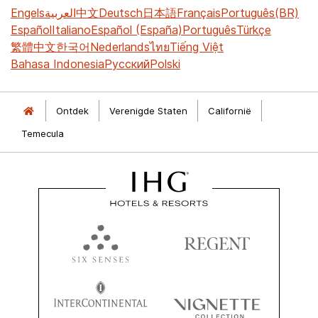
Engels
العربية
中文
Deutsch
日本語
Français
Português(BR)
Español
Italiano
Español (España)
Português
Türkçe
繁體中文
한국어
Nederlands
ไทย
Tiếng Việt
Bahasa Indonesia
Русский
Polski
Ontdek
Verenigde Staten
Californië
Temecula