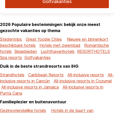
Golfvakanties
2026 Populaire bestemmingen: bekijk onze meest
gezochte vakanties op thema
Stedentrips
Great foodie Cities
Nieuwe en binnenkort
beschikbare hotels
Hotels met zwembad
Romantische
hotels
Skigebieden
Luchthavenhotels
RESORTHOTELS
Spa resorts
Golfvakanties
Duik in de beste strandresorts van IHG
Strandhotels
Caribbean Resorts
All-inclusive resorts
All-
inclusive resorts in Cancún
All-inclusive resorts in Cozumel
All-inclusive resorts in Jamaica
All-inclusive resorts in
Punta Cana
Familieplezier en buitenavontuur
Gezinsvriendelijke hotels
Hotels in de buurt van