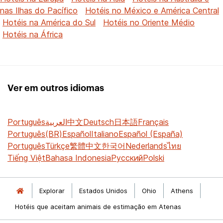
nas Ilhas do Pacífico
Hotéis no México e América Central
Hotéis na América do Sul
Hotéis no Oriente Médio
Hotéis na África
Ver em outros idiomas
Português
العربية
中文
Deutsch
日本語
Français
Português(BR)
Español
Italiano
Español (España)
Português
Türkçe
繁體中文
한국어
Nederlands
ไทย
Tiếng Việt
Bahasa Indonesia
Русский
Polski
Explorar
Estados Unidos
Ohio
Athens
Hotéis que aceitam animais de estimação em Atenas