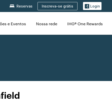
Inscreva-se grátis
Reservas
Login
ões e Eventos
Nossa rede
IHG® One Rewards
field