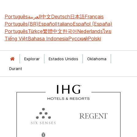
Português
العربية
中文
Deutsch
日本語
Français
Português(BR)
Español
Italiano
Español (España)
Português
Türkçe
繁體中文
한국어
Nederlands
ไทย
Tiếng Việt
Bahasa Indonesia
Русский
Polski
Explorar
Estados Unidos
Oklahoma
Durant