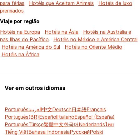
para férias
Hotéis que Aceitam Animais
Hotéis de luxo
premiados
Viaje por região
Hotéis na Europa
Hotéis na Ásia
Hotéis na Austrália e
nas Ilhas do Pacífico
Hotéis no México e América Central
Hotéis na América do Sul
Hotéis no Oriente Médio
Hotéis na África
Ver em outros idiomas
Português
العربية
中文
Deutsch
日本語
Français
Português(BR)
Español
Italiano
Español (España)
Português
Türkçe
繁體中文
한국어
Nederlands
ไทย
Tiếng Việt
Bahasa Indonesia
Русский
Polski