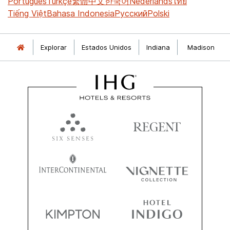
Português
Türkçe
繁體中文
한국어
Nederlands
ไทย
Tiếng Việt
Bahasa Indonesia
Русский
Polski
Explorar
Estados Unidos
Indiana
Madison