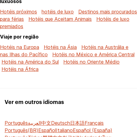
luxuosos
Hotéis próximos
hotéis de luxo
Destinos mais procurados
para férias
Hotéis que Aceitam Animais
Hotéis de luxo
premiados
Viaje por região
Hotéis na Europa
Hotéis na Ásia
Hotéis na Austrália e
nas Ilhas do Pacífico
Hotéis no México e América Central
Hotéis na América do Sul
Hotéis no Oriente Médio
Hotéis na África
Ver em outros idiomas
Português
العربية
中文
Deutsch
日本語
Français
Português(BR)
Español
Italiano
Español (España)