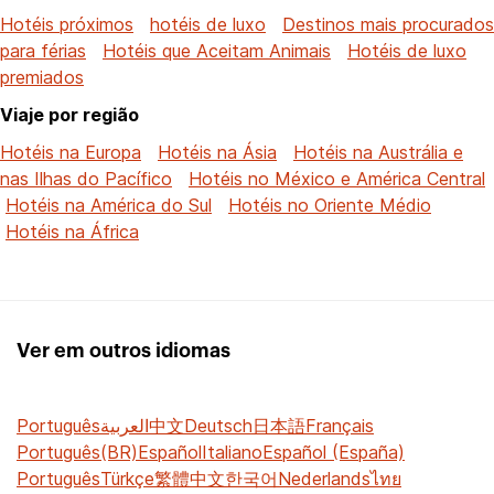
Hotéis próximos
hotéis de luxo
Destinos mais procurados
para férias
Hotéis que Aceitam Animais
Hotéis de luxo
premiados
Viaje por região
Hotéis na Europa
Hotéis na Ásia
Hotéis na Austrália e
nas Ilhas do Pacífico
Hotéis no México e América Central
Hotéis na América do Sul
Hotéis no Oriente Médio
Hotéis na África
Ver em outros idiomas
Português
العربية
中文
Deutsch
日本語
Français
Português(BR)
Español
Italiano
Español (España)
Português
Türkçe
繁體中文
한국어
Nederlands
ไทย