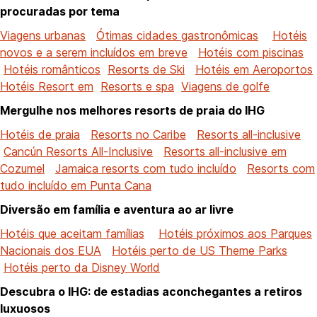
procuradas por tema
Viagens urbanas
Ótimas cidades gastronômicas
Hotéis
novos e a serem incluídos em breve
Hotéis com piscinas
Hotéis românticos
Resorts de Ski
Hotéis em Aeroportos
Hotéis Resort em
Resorts e spa
Viagens de golfe
Mergulhe nos melhores resorts de praia do IHG
Hotéis de praia
Resorts no Caribe
Resorts all-inclusive
Cancún Resorts All-Inclusive
Resorts all-inclusive em
Cozumel
Jamaica resorts com tudo incluído
Resorts com
tudo incluído em Punta Cana
Diversão em família e aventura ao ar livre
Hotéis que aceitam famílias
Hotéis próximos aos Parques
Nacionais dos EUA
Hotéis perto de US Theme Parks
Hotéis perto da Disney World
Descubra o IHG: de estadias aconchegantes a retiros
luxuosos