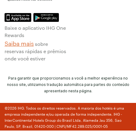
Baixe o aplicativo IHG One
Rewards
Saiba mais
sobre
reservas rápidas e prêmios
onde você estiver
Para garantir que proporcionamos a você a melhor experiência no
nosso site, utilizamos tradução automática para partes do conteúdo
apresentado nesta página.
©2026 IHG. Todos os direitos reservados. A maioria dos hotéis é uma
empresa independente e/ou operada de forma independente. IHG -
InterContinental Hotels Group do Brasil Ltda, Alameda Jau 356, Sao
Paulo, SP, Brazil, 01420-000 | CNPJ/MF42.289.025/0001-05