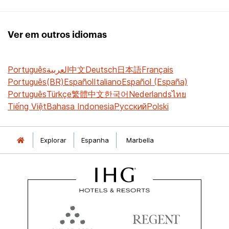
Ver em outros idiomas
Português
العربية
中文
Deutsch
日本語
Français
Português(BR)
Español
Italiano
Español (España)
Português
Türkçe
繁體中文
한국어
Nederlands
ไทย
Tiếng Việt
Bahasa Indonesia
Русский
Polski
Explorar
Espanha
Marbella