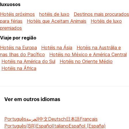
luxuosos
Hotéis próximos
hotéis de luxo
Destinos mais procurados
para férias
Hotéis que Aceitam Animais
Hotéis de luxo
premiados
Viaje por região
Hotéis na Europa
Hotéis na Ásia
Hotéis na Austrália e
nas Ilhas do Pacífico
Hotéis no México e América Central
Hotéis na América do Sul
Hotéis no Oriente Médio
Hotéis na África
Ver em outros idiomas
Português
العربية
中文
Deutsch
日本語
Français
Português(BR)
Español
Italiano
Español (España)