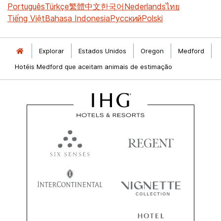
Português
Türkçe
繁體中文
한국어
Nederlands
ไทย
Tiếng Việt
Bahasa Indonesia
Русский
Polski
Explorar
Estados Unidos
Oregon
Medford
Hotéis Medford que aceitam animais de estimação