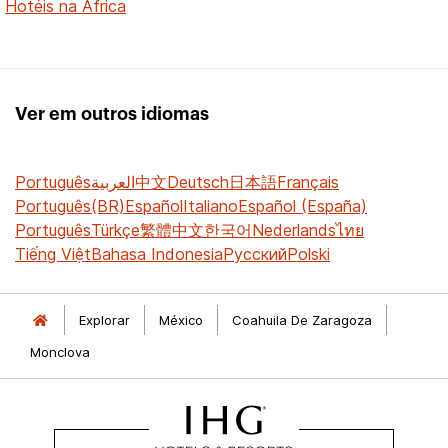
Hotéis na África
Ver em outros idiomas
Português
العربية
中文
Deutsch
日本語
Français
Português(BR)
Español
Italiano
Español (España)
Português
Türkçe
繁體中文
한국어
Nederlands
ไทย
Tiếng Việt
Bahasa Indonesia
Русский
Polski
Explorar
México
Coahuila De Zaragoza
Monclova