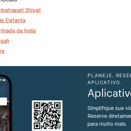
hatrapati Shivaji
e Elefanta
ntrada da Índia
rgah
ve
PLANEJE. RESE
APLICATIVO.
Aplicati
Simplifique sua v
Reserve diretame
para muito mais.