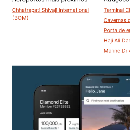
Chhatrapati Shivaji International
Terminal Ch
(BOM)
Cavernas d
Porta de e
Haji Ali Da
Marine Dri