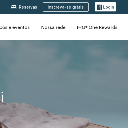
Inscreva-se grátis
Reservas
Login
pos e eventos
Nossa rede
IHG® One Rewards
i