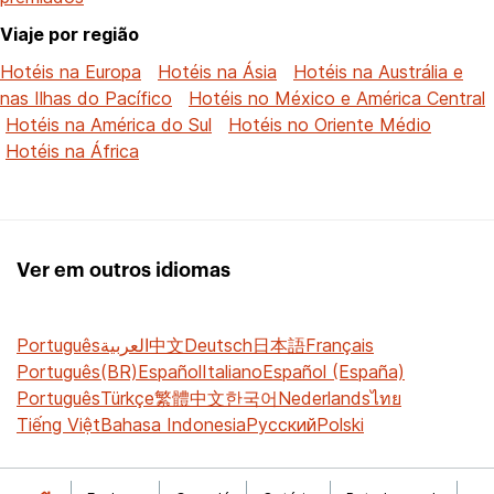
Viaje por região
Hotéis na Europa
Hotéis na Ásia
Hotéis na Austrália e
nas Ilhas do Pacífico
Hotéis no México e América Central
Hotéis na América do Sul
Hotéis no Oriente Médio
Hotéis na África
Ver em outros idiomas
Português
العربية
中文
Deutsch
日本語
Français
Português(BR)
Español
Italiano
Español (España)
Português
Türkçe
繁體中文
한국어
Nederlands
ไทย
Tiếng Việt
Bahasa Indonesia
Русский
Polski