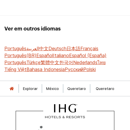
Ver em outros idiomas
Português
العربية
中文
Deutsch
日本語
Français
Português(BR)
Español
Italiano
Español (España)
Português
Türkçe
繁體中文
한국어
Nederlands
ไทย
Tiếng Việt
Bahasa Indonesia
Русский
Polski
Explorar
México
Queretaro
Queretaro