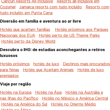
Cancún Resorts All-Inclusive
Resorts all-inclusive em
Cozumel
Jamaica resorts com tudo incluído
Resorts com
tudo incluído em Punta Cana
Diversão em família e aventura ao ar livre
Hotéis que aceitam famílias
Hotéis próximos aos Parques
Nacionais dos EUA
Hotéis perto de US Theme Parks
Hotéis perto da Disney World
Descubra o IHG: de estadias aconchegantes a retiros
luxuosos
Hotéis próximos
hotéis de luxo
Destinos mais procurados
para férias
Hotéis que Aceitam Animais
Hotéis de luxo
premiados
Viaje por região
Hotéis na Europa
Hotéis na Ásia
Hotéis na Austrália e
nas Ilhas do Pacífico
Hotéis no México e América Central
Hotéis na América do Sul
Hotéis no Oriente Médio
Hotéis na África