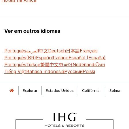
Ver em outros idiomas
Português
العربية
中文
Deutsch
日本語
Français
Português(BR)
Español
Italiano
Español (España)
Português
Türkçe
繁體中文
한국어
Nederlands
ไทย
Tiếng Việt
Bahasa Indonesia
Русский
Polski
Explorar
Estados Unidos
Califórnia
Selma