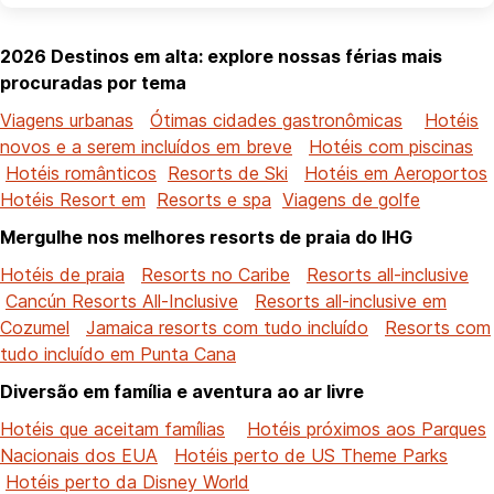
2026 Destinos em alta: explore nossas férias mais
procuradas por tema
Viagens urbanas
Ótimas cidades gastronômicas
Hotéis
novos e a serem incluídos em breve
Hotéis com piscinas
Hotéis românticos
Resorts de Ski
Hotéis em Aeroportos
Hotéis Resort em
Resorts e spa
Viagens de golfe
Mergulhe nos melhores resorts de praia do IHG
Hotéis de praia
Resorts no Caribe
Resorts all-inclusive
Cancún Resorts All-Inclusive
Resorts all-inclusive em
Cozumel
Jamaica resorts com tudo incluído
Resorts com
tudo incluído em Punta Cana
Diversão em família e aventura ao ar livre
Hotéis que aceitam famílias
Hotéis próximos aos Parques
Nacionais dos EUA
Hotéis perto de US Theme Parks
Hotéis perto da Disney World