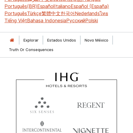
Português(BR)
Español
Italiano
Español (España)
Português
Türkçe
繁體中文
한국어
Nederlands
ไทย
Tiếng Việt
Bahasa Indonesia
Русский
Polski
Explorar
Estados Unidos
Novo México
Truth Or Consequences