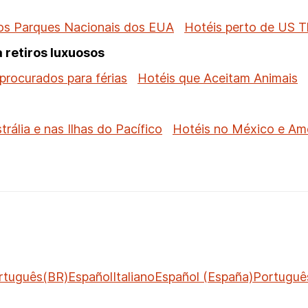
os Parques Nacionais dos EUA
Hotéis perto de US 
 retiros luxuosos
procurados para férias
Hotéis que Aceitam Animais
trália e nas Ilhas do Pacífico
Hotéis no México e Amé
rtuguês(BR)
Español
Italiano
Español (España)
Portuguê