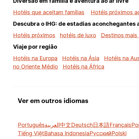
Diversão em família e aventura ao ar livre
Hotéis que aceitam famílias
Hotéis próximos a
Descubra o IHG: de estadias aconchegantes a
Hotéis próximos
hotéis de luxo
Destinos mais 
Viaje por região
Hotéis na Europa
Hotéis na Ásia
Hotéis na Aus
no Oriente Médio
Hotéis na África
Ver em outros idiomas
Português
العربية
中文
Deutsch
日本語
Français
Po
Tiếng Việt
Bahasa Indonesia
Русский
Polski