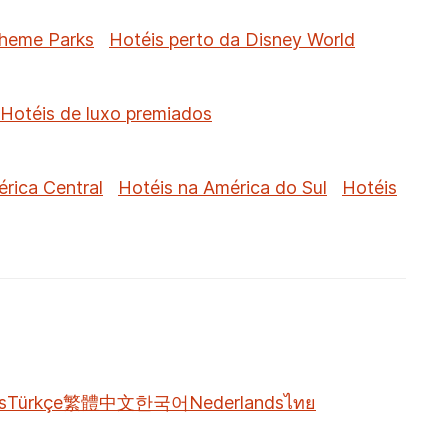
Theme Parks
Hotéis perto da Disney World
Hotéis de luxo premiados
rica Central
Hotéis na América do Sul
Hotéis
s
Türkçe
繁體中文
한국어
Nederlands
ไทย