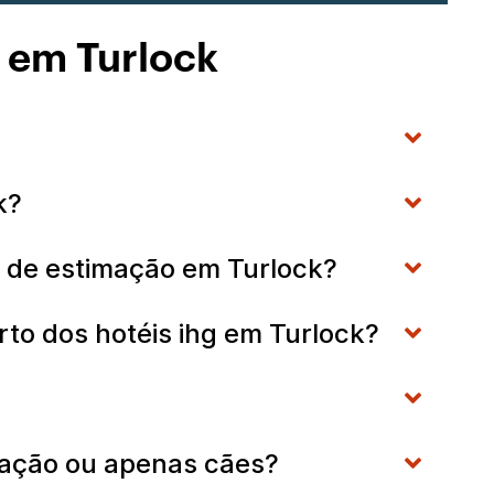
s em Turlock
ck?
is de estimação em Turlock?
rto dos hotéis ihg em Turlock?
imação ou apenas cães?