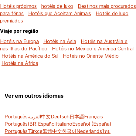
Hotéis próximos
hotéis de luxo
Destinos mais procurados
para férias
Hotéis que Aceitam Animais
Hotéis de luxo
premiados
Viaje por região
Hotéis na Europa
Hotéis na Ásia
Hotéis na Austrália e
nas Ilhas do Pacífico
Hotéis no México e América Central
Hotéis na América do Sul
Hotéis no Oriente Médio
Hotéis na África
Ver em outros idiomas
Português
العربية
中文
Deutsch
日本語
Français
Português(BR)
Español
Italiano
Español (España)
Português
Türkçe
繁體中文
한국어
Nederlands
ไทย