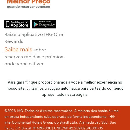
Baixe o aplicativo IHG One
Rewards
Saiba mais
sobre
reservas rápidas e prêmios
onde você estiver
Para garantir que proporcionamos a você a melhor experiência no
nosso site, utilizamos tradução automática para partes do conteúdo
apresentado nesta página.
©2026 IHG. Todos os direitos reservados. A maioria dos hotéis é uma
empresa independente e/ou operada de forma independente. IHG -
InterContinental Hotels Group do Brasil Ltda, Alameda Jau 356, Sao
Paulo, SP, Brazil, 01420-000 | CNPJ/MF42.289.025/0001-05