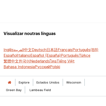
Visualizar noutras línguas
Inglês
العربية
中文
Deutsch
日本語
Français
Português(BR)
Español
Italiano
Español (España)
Português
Türkçe
繁體中文
한국어
Nederlands
ไทย
Tiếng Việt
Bahasa Indonesia
Русский
Polski
Explore
Estados Unidos
Wisconsin
Green Bay
Lambeau Field