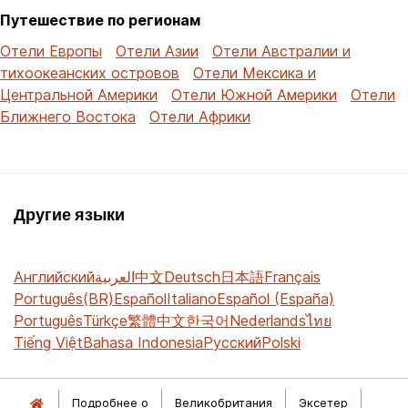
Путешествие по регионам
Отели Европы
Отели Азии
Отели Австралии и
тихоокеанских островов
Отели Мексика и
Центральной Америки
Отели Южной Америки
Отели
Ближнего Востока
Отели Африки
Другие языки
Английский
العربية
中文
Deutsch
日本語
Français
Português(BR)
Español
Italiano
Español (España)
Português
Türkçe
繁體中文
한국어
Nederlands
ไทย
Tiếng Việt
Bahasa Indonesia
Русский
Polski
Подробнее о
Великобритания
Эксетер