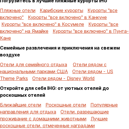
Погрузитесь в лучшие пляжные курорты IHG
Пляжные отели
Карибские курорты
Курорты "все
включено"
Курорты "все включено" в Канкуне
Курорты "все включено" в Косумеле
Курорты "все
включено" на Ямайке
Курорты "все включено" в Пунта-
Кане
Семейные развлечения и приключения на свежем
воздухе
Отели для семейного отдыха
Отели рядом с
национальными парками США
Отели рядом - US
Theme Parks
Отели рядом - Disney World
Откройте для себя IHG: от уютных отелей до
роскошных отелей
Ближайшие отели
Роскошные отели
Популярные
направления для отдыха
Отели, разрешающие
проживание с домашними животными
Лучшие
роскошные отели, отмеченные наградами