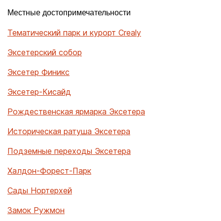
Местные достопримечательности
Тематический парк и курорт Crealy
Эксетерский собор
Эксетер Финикс
Эксетер-Кисайд
Рождественская ярмарка Эксетера
Историческая ратуша Эксетера
Подземные переходы Эксетера
Халдон-Форест-Парк
Сады Нортерхей
Замок Ружмон