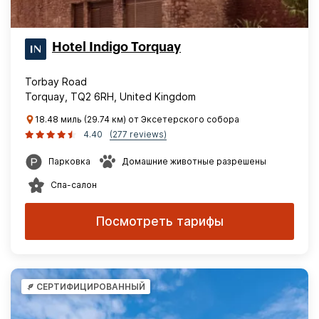
Hotel Indigo Torquay
Torbay Road
Torquay, TQ2 6RH, United Kingdom
18.48 миль (29.74 км) от Эксетерского собора
4.40
(277 reviews)
Парковка
Домашние животные разрешены
Спа-салон
Посмотреть тарифы
СЕРТИФИЦИРОВАННЫЙ