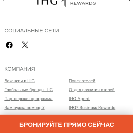
СОЦИАЛЬНЫЕ СЕТИ
КОМПАНИЯ
Вакансии в IHG
Поиск отелей
Глобальные бренды IHG
Отдел развития отелей
Партнерская программа
IHG Agent
Вам нужна помощь?
IHG® Business Rewards
Памятка путешественникам
IHG Army Hotels
БРОНИРУЙТЕ ПРЯМО СЕЙЧАС
Устойчивость
Материалы для участников