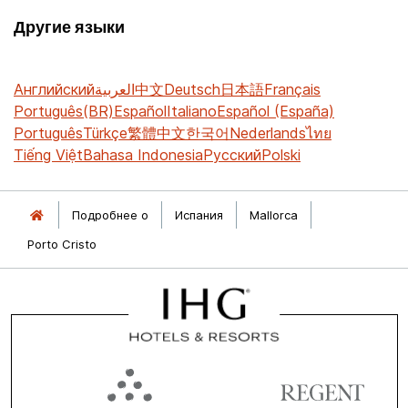
Другие языки
Английский
العربية
中文
Deutsch
日本語
Français
Português(BR)
Español
Italiano
Español (España)
Português
Türkçe
繁體中文
한국어
Nederlands
ไทย
Tiếng Việt
Bahasa Indonesia
Русский
Polski
Подробнее о
Испания
Mallorca
Porto Cristo