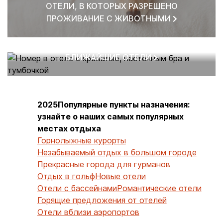
ОТЕЛИ, В КОТОРЫХ РАЗРЕШЕНО
ПРОЖИВАНИЕ С ЖИВОТНЫМИ
БЛИЖАЙШИЕ ОТЕЛИ
2025Популярные пункты назначения:
узнайте о наших самых популярных
местах отдыха
Горнолыжные курорты
Незабываемый отдых в большом городе
Прекрасные города для гурманов
Отдых в гольф
Новые отели
Отели с бассейнами
Романтические отели
Горящие предложения от отелей
Отели вблизи аэропортов