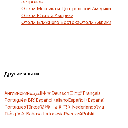
островов
Отели Мексика и Центральной Америки
Отели Южной Америки
Отели Ближнего Востока
Отели Африки
Другие языки
Английский
العربية
中文
Deutsch
日本語
Français
Português(BR)
Español
Italiano
Español (España)
Português
Türkçe
繁體中文
한국어
Nederlands
ไทย
Tiếng Việt
Bahasa Indonesia
Русский
Polski