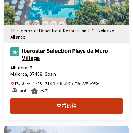
This Iberostar Beachfront Resort is an IHG Exclusive
Alliance
Iberostar Selection​ Playa de Muro
ViIIage
Albufera, 6
Mallorca, 07458, Spain
17。84英里（28。71公里）距离拉斐尔纳达尔博物馆
泳池
水疗
查看价格