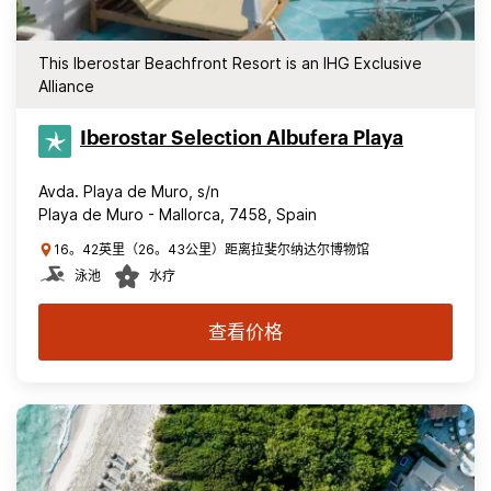
This Iberostar Beachfront Resort is an IHG Exclusive
Alliance
Iberostar Selection​ Albufera Playa
Avda. Playa de Muro, s/n
Playa de Muro - Mallorca, 7458, Spain
16。42英里（26。43公里）距离拉斐尔纳达尔博物馆
泳池
水疗
查看价格