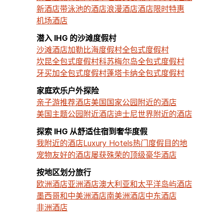
新酒店
带泳池的酒店
浪漫酒店
酒店限时特惠
机场酒店
潜入 IHG 的沙滩度假村
沙滩酒店
加勒比海度假村
全包式度假村
坎昆全包式度假村
科苏梅尔岛全包式度假村
牙买加全包式度假村
蓬塔卡纳全包式度假村
家庭欢乐户外探险
亲子游推荐酒店
美国国家公园附近的酒店
美国主题公园附近酒店
迪士尼世界附近的酒店
探索 IHG 从舒适住宿到奢华度假
我附近的酒店
Luxury Hotels
热门度假目的地
宠物友好的酒店
屡获殊荣的顶级豪华酒店
按地区划分旅行
欧洲酒店
亚洲酒店
澳大利亚和太平洋岛屿酒店
墨西哥和中美洲酒店
南美洲酒店
中东酒店
非洲酒店