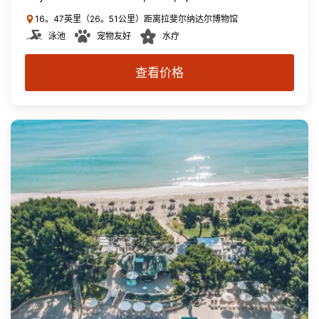
16。47英里（26。51公里）距离拉斐尔纳达尔博物馆
泳池
宠物友好
水疗
查看价格