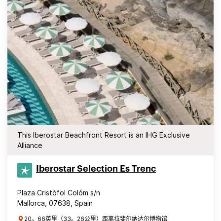
This Iberostar Beachfront Resort is an IHG Exclusive
Alliance
Iberostar Selection​ Es Trenc
Plaza Cristòfol Colóm s/n
Mallorca, 07638, Spain
20。66英里（33。26公里）距离拉斐尔纳达尔博物馆