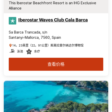
This Iberostar Beachfront Resort is an IHG Exclusive
Alliance
Iberostar Waves Club Cala Barca
Sa Barca Trancada, s/n
Santanyi-Mallorca, 7560, Spain
14。23英里（22。91公里）距离拉斐尔纳达尔博物馆
泳池
水疗
查看价格