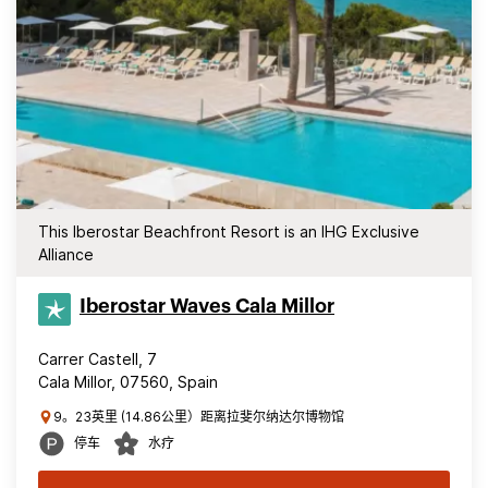
This Iberostar Beachfront Resort is an IHG Exclusive
Alliance
Iberostar Waves Cala Millor
Carrer Castell, 7
Cala Millor, 07560, Spain
9。23英里 (14.86公里）距离拉斐尔纳达尔博物馆
停车
水疗