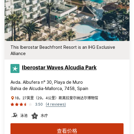
This Iberostar Beachfront Resort is an IHG Exclusive
Alliance
Iberostar Waves Alcudia Park
Avda. Albufera n° 30, Playa de Muro
Bahia de Alcudia-Mallorca, 7458, Spain
18。27英里（29。4公里）距离拉斐尔纳达尔博物馆
3.50
(4 reviews)
泳池
水疗
查看价格