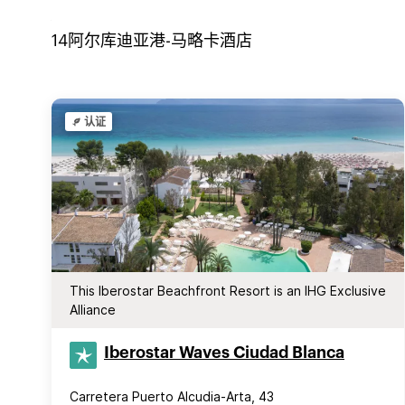
14
阿尔库迪亚港-马略卡
酒店
认证
This Iberostar Beachfront Resort is an IHG Exclusive
Alliance
Iberostar Waves Ciudad Blanca
Carretera Puerto Alcudia-Arta, 43