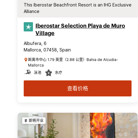
This Iberostar Beachfront Resort is an IHG Exclusive
Alliance
Iberostar Selection​ Playa de Muro
ViIIage
Albufera, 6
Mallorca, 07458, Spain
距离市中心 1.79 英里（2.88 公里）Bahia de Alcudia-
Mallorca
泳池
水疗
查看价格
即将开业