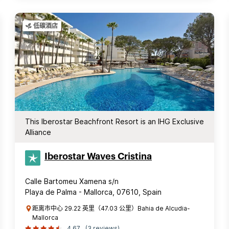
低碳酒店
This Iberostar Beachfront Resort is an IHG Exclusive
Alliance
Iberostar Waves Cristina
Calle Bartomeu Xamena s/n
Playa de Palma - Mallorca, 07610, Spain
距离市中心 29.22 英里（47.03 公里）Bahia de Alcudia-
Mallorca
4.67
(3 reviews)