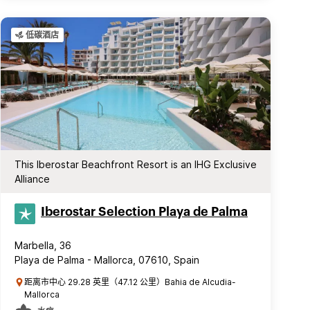
低碳酒店
This Iberostar Beachfront Resort is an IHG Exclusive
Alliance
Iberostar Selection​ Playa de Palma
Marbella, 36
Playa de Palma - Mallorca, 07610, Spain
距离市中心 29.28 英里（47.12 公里）Bahia de Alcudia-
Mallorca