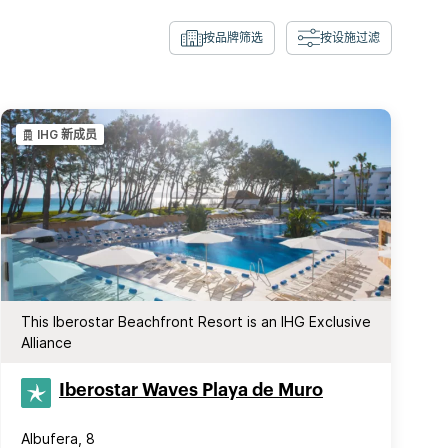
按品牌筛选
按设施过滤
IHG 新成员
This Iberostar Beachfront Resort is an IHG Exclusive
Alliance
Iberostar Waves Playa de Muro
Albufera, 8