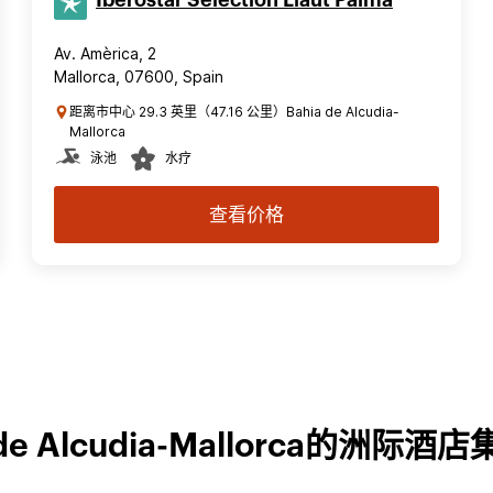
Iberostar Selection​ Llaut Palma
Av. Amèrica, 2
Mallorca, 07600, Spain
距离市中心 29.3 英里（47.16 公里）Bahia de Alcudia-
Mallorca
泳池
水疗
查看价格
 de Alcudia-Mallorca的洲际