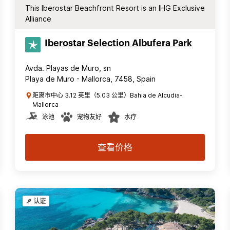
This Iberostar Beachfront Resort is an IHG Exclusive
Alliance
Iberostar Selection​ Albufera Park
Avda. Playas de Muro, sn
Playa de Muro - Mallorca, 7458, Spain
距离市中心 3.12 英里（5.03 公里）Bahia de Alcudia-
Mallorca
泳池
宠物友好
水疗
查看价格
认证