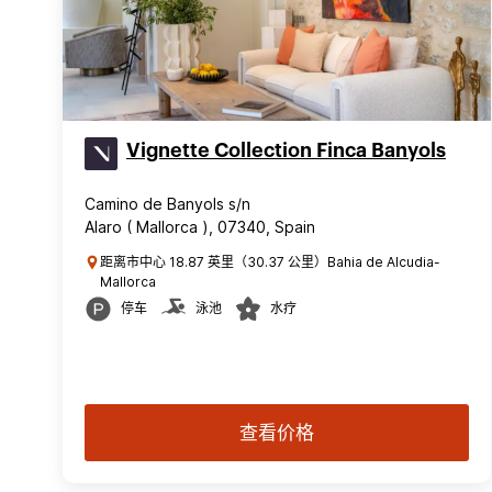
Vignette Collection Finca Banyols
Camino de Banyols s/n
Alaro ( Mallorca ), 07340, Spain
距离市中心 18.87 英里（30.37 公里）Bahia de Alcudia-
Mallorca
停车
泳池
水疗
查看价格