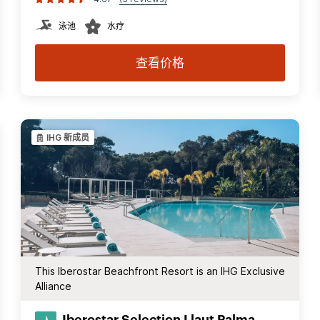
泳池
水疗
查看价格
IHG 新成员
This Iberostar Beachfront Resort is an IHG Exclusive
Alliance