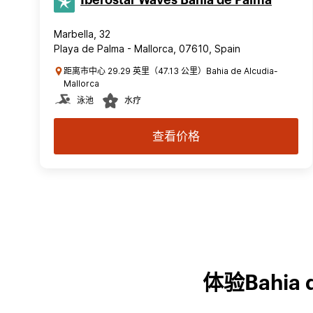
Iberostar Waves Bahía de Palma
Marbella, 32
Playa de Palma - Mallorca, 07610, Spain
距离市中心 29.29 英里（47.13 公里）Bahia de Alcudia-
Mallorca
泳池
水疗
查看价格
体验Bahia