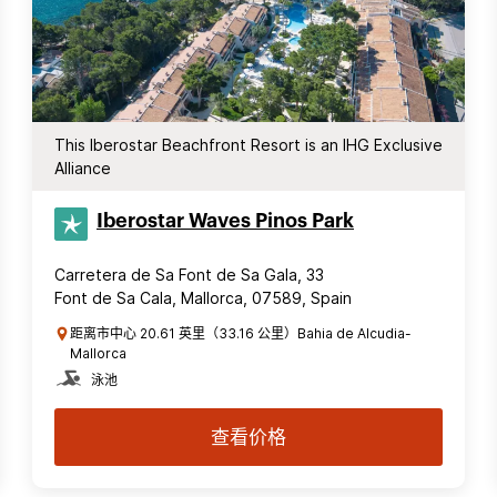
This Iberostar Beachfront Resort is an IHG Exclusive
Alliance
Iberostar Waves Pinos Park
Carretera de Sa Font de Sa Gala, 33
Font de Sa Cala, Mallorca, 07589, Spain
距离市中心 20.61 英里（33.16 公里）Bahia de Alcudia-
Mallorca
泳池
查看价格