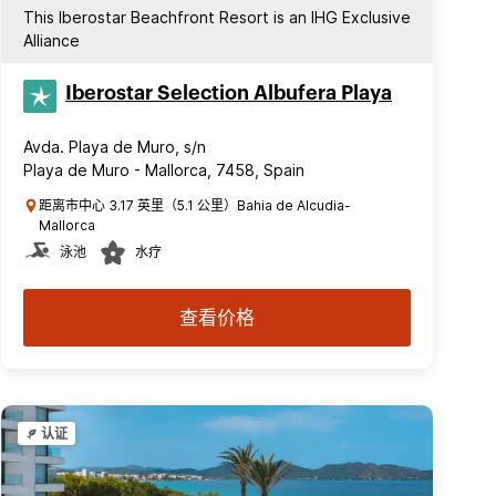
This Iberostar Beachfront Resort is an IHG Exclusive
Alliance
Iberostar Selection​ Albufera Playa
Avda. Playa de Muro, s/n
Playa de Muro - Mallorca, 7458, Spain
距离市中心 3.17 英里（5.1 公里）Bahia de Alcudia-
Mallorca
泳池
水疗
查看价格
认证