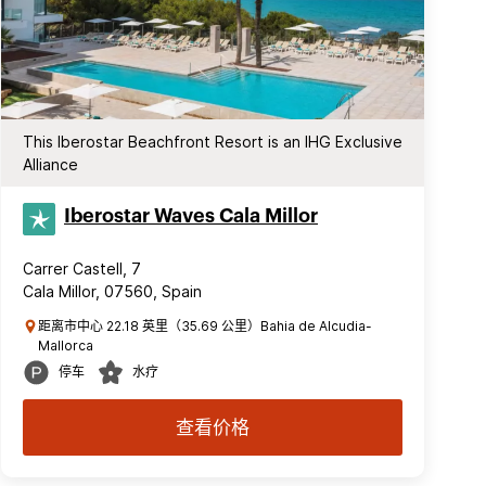
This Iberostar Beachfront Resort is an IHG Exclusive
Alliance
Iberostar Waves Cala Millor
Carrer Castell, 7
Cala Millor, 07560, Spain
距离市中心 22.18 英里（35.69 公里）Bahia de Alcudia-
Mallorca
停车
水疗
查看价格