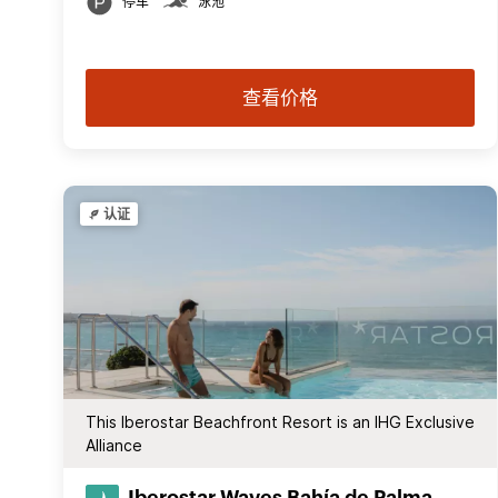
停车
泳池
查看价格
认证
This Iberostar Beachfront Resort is an IHG Exclusive
Alliance