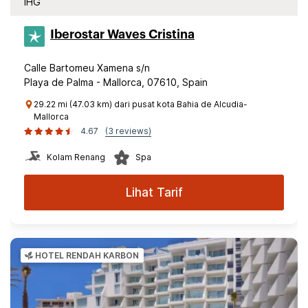
IHG
Iberostar Waves Cristina
Calle Bartomeu Xamena s/n
Playa de Palma - Mallorca, 07610, Spain
29.22 mi (47.03 km) dari pusat kota Bahia de Alcudia-
Mallorca
4.67
(3 reviews)
Kolam Renang
Spa
Lihat Tarif
HOTEL RENDAH KARBON