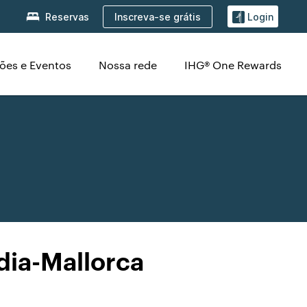
Inscreva-se grátis
Reservas
Login
ões e Eventos
Nossa rede
IHG® One Rewards
dia-Mallorca