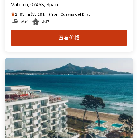
Mallorca, 07458, Spain
21.93 mi (35.29 km) from Cuevas del Drach
泳池
水疗
查看价格