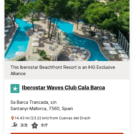
This Iberostar Beachfront Resort is an IHG Exclusive
Alliance
Iberostar Waves Club Cala Barca
Sa Barca Trancada, s/n
Santanyi-Mallorca, 7560, Spain
14.43 mi (23.22 km) from Cuevas del Drach
泳池
水疗