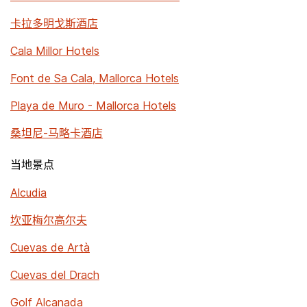
卡拉多明戈斯酒店
Cala Millor Hotels
Font de Sa Cala, Mallorca Hotels
Playa de Muro - Mallorca Hotels
桑坦尼-马略卡酒店
当地景点
Alcudia
坎亚梅尔高尔夫
Cuevas de Artà
Cuevas del Drach
Golf Alcanada