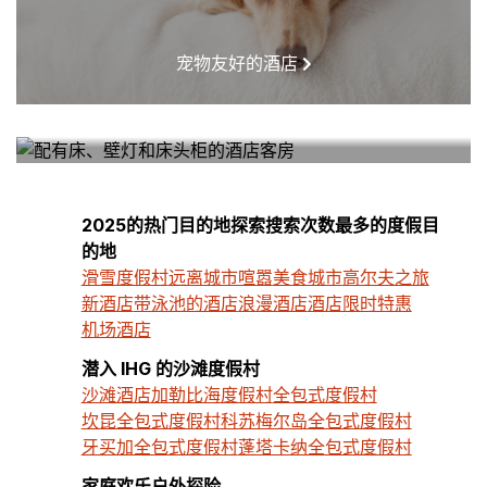
宠物友好的酒店
我附近的酒店
2025的热门目的地探索搜索次数最多的度假目
的地
滑雪度假村
远离城市喧嚣
美食城市
高尔夫之旅
新酒店
带泳池的酒店
浪漫酒店
酒店限时特惠
机场酒店
潜入 IHG 的沙滩度假村
沙滩酒店
加勒比海度假村
全包式度假村
坎昆全包式度假村
科苏梅尔岛全包式度假村
牙买加全包式度假村
蓬塔卡纳全包式度假村
家庭欢乐户外探险