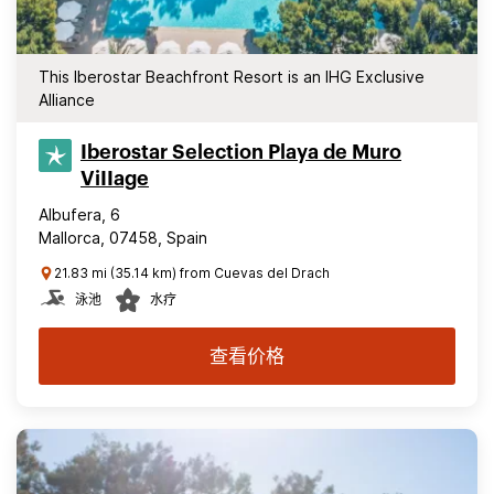
This Iberostar Beachfront Resort is an IHG Exclusive
Alliance
Iberostar Selection​ Playa de Muro
ViIIage
Albufera, 6
Mallorca, 07458, Spain
21.83 mi (35.14 km) from Cuevas del Drach
泳池
水疗
查看价格