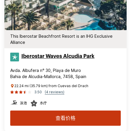
This Iberostar Beachfront Resort is an IHG Exclusive
Alliance
Iberostar Waves Alcudia Park
Avda. Albufera n° 30, Playa de Muro
Bahia de Alcudia-Mallorca, 7458, Spain
22.24 mi (35.79 km) from Cuevas del Drach
3.50
(4 reviews)
泳池
水疗
查看价格