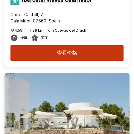
Iberostar Waves Cala Millor
Carrer Castell, 7
Cala Millor, 07560, Spain
4.59 mi (7.39 km) from Cuevas del Drach
停车
水疗
查看价格