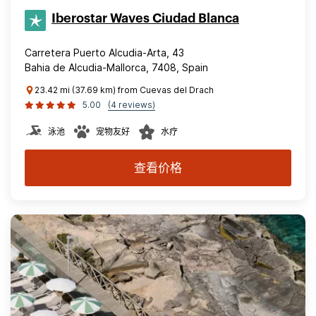
Iberostar Waves Ciudad Blanca
Carretera Puerto Alcudia-Arta, 43
Bahia de Alcudia-Mallorca, 7408, Spain
23.42 mi (37.69 km) from Cuevas del Drach
5.00
(4 reviews)
泳池
宠物友好
水疗
查看价格