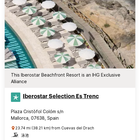
This Iberostar Beachfront Resort is an IHG Exclusive
Alliance
Iberostar Selection​ Es Trenc
Plaza Cristòfol Colóm s/n
Mallorca, 07638, Spain
23.74 mi (38.21 km) from Cuevas del Drach
泳池