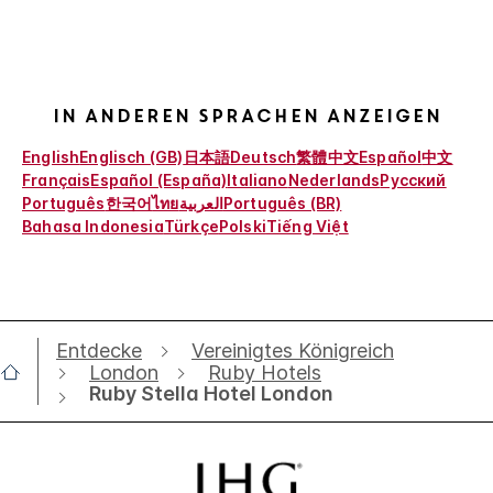
In anderen Sprachen anzeigen
English
Englisch (GB)
日本語
Deutsch
繁體中文
Español
中文
Français
Español (España)
Italiano
Nederlands
Русский
Português
한국어
ไทย
العربية
Português (BR)
Bahasa Indonesia
Türkçe
Polski
Tiếng Việt
Entdecke
Vereinigtes Königreich
London
Ruby Hotels
Ruby Stella Hotel London