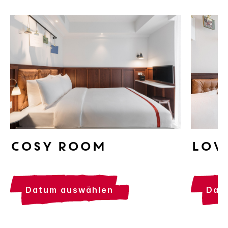
Cosy Room
Lov
datum auswählen
da