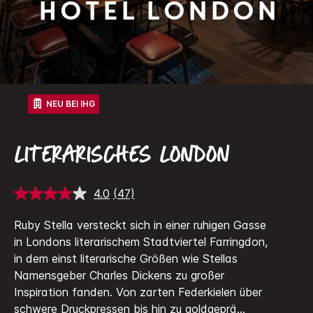
Hotel London
NEU BEI IHG
LITERARISCHES LONDON
4.0
(47)
47
Bewertungen
lesen.
Ruby Stella versteckt sich in einer ruhigen Gasse
Link
in Londons literarischem Stadtviertel Farringdon,
auf
derselben
in dem einst literarische Größen wie Stellas
Seite.
Namensgeber Charles Dickens zu großer
Inspiration fanden.
Von zarten Federkielen über
schwere Druckpressen bis hin zu goldgeprä
...