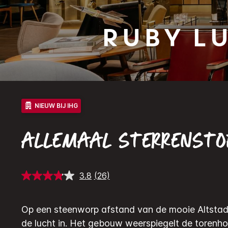
Ruby
Lu
NIEUW BIJ IHG
ALLEMAAL STERRENSTO
3.8
(26)
Lees
26
beoordelingen.
Dezelfde
Op een steenworp afstand van de mooie Altstadt
paginalink.
de lucht in. Het gebouw weerspiegelt de torenho