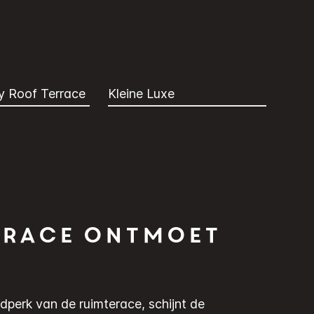
y Roof Terrace
Kleine Luxe
erace ontmoet
dperk van de ruimterace, schijnt de