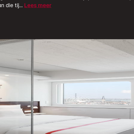
 die tij
...
Lees meer