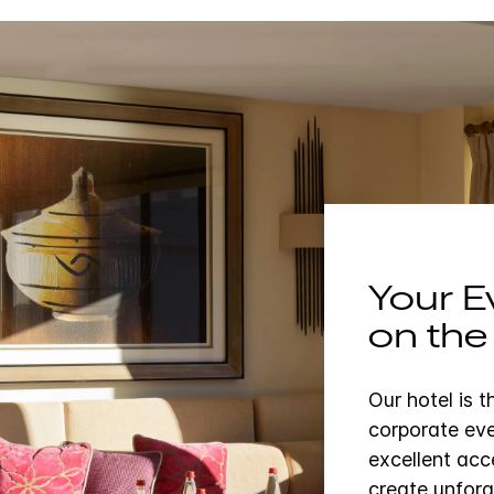
Your E
on the
Our hotel is 
corporate eve
excellent acce
create unforg