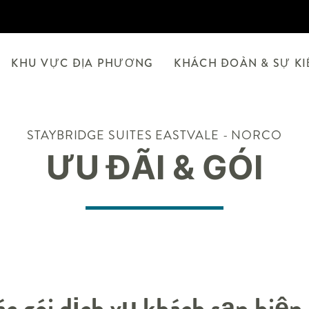
KHU VỰC ĐỊA PHƯƠNG
KHÁCH ĐOÀN & SỰ K
STAYBRIDGE SUITES
EASTVALE - NORCO
ƯU ĐÃI & GÓI
c gói dịch vụ khách sạn hiện