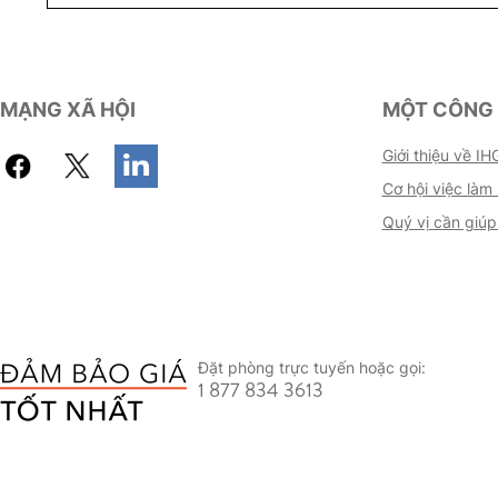
MẠNG XÃ HỘI
MỘT CÔNG 
Giới thiệu về IH
Cơ hội việc làm
Quý vị cần giúp
Đặt phòng trực tuyến hoặc gọi:
1 877 834 3613