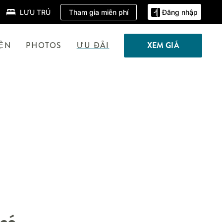
Tham gia miễn phí
LƯU TRÚ
Đăng nhập
IỆN
PHOTOS
ƯU ĐÃI
XEM GIÁ
 có