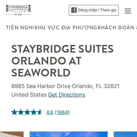
Đăng nhập / Tham gia
TIỆN NGHI
KHU VỰC ĐỊA PHƯƠNG
KHÁCH ĐOÀN 
STAYBRIDGE SUITES
ORLANDO AT
SEAWORLD
6985 Sea Harbor Drive
Orlando
,
FL
32821
United States
Get Directions
4.6
(1964)