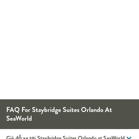
FAQ For
Staybridge Suites
Orlando At
SeaWorld
Giá đỗ xe tại
Staybridge Suites
Orlando at SeaWorld