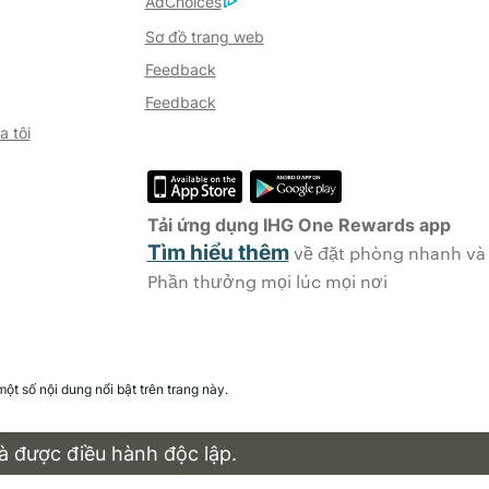
AdChoices
Sơ đồ trang web
Feedback
Feedback
a tôi
Tải ứng dụng IHG One Rewards app
Tìm hiểu thêm
về đặt phòng nhanh và
Phần thưởng mọi lúc mọi nơi
ột số nội dung nổi bật trên trang này.
 được điều hành độc lập.