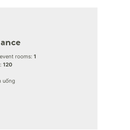
lance
 event rooms:
1
:
120
n uống