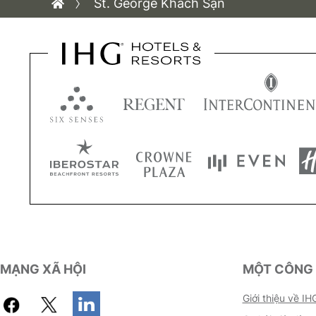
St. George Khách Sạn
MẠNG XÃ HỘI
MỘT CÔNG 
Giới thiệu về IH