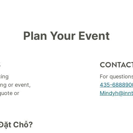
Plan Your Event
S
CONTAC
cing
For question
ng or event,
435-688890
quote or
Mindyh@innt
Đặt Chỗ?