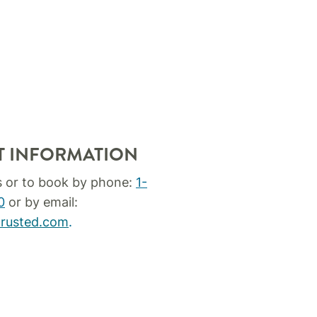
T INFORMATION
s or to book by phone:
1-
0
or by email:
rusted.com
.