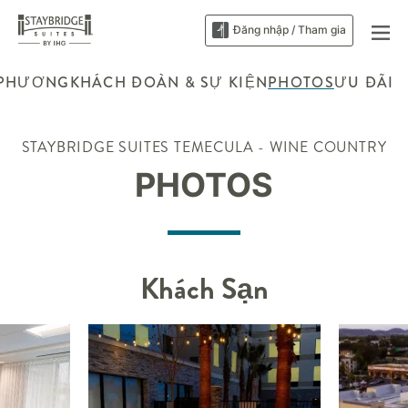
Đăng nhập / Tham gia
 PHƯƠNG
KHÁCH ĐOÀN & SỰ KIỆN
PHOTOS
ƯU ĐÃI
STAYBRIDGE SUITES
TEMECULA - WINE COUNTRY
PHOTOS
Khách Sạn