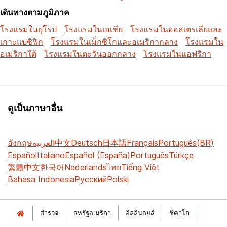
เดินทางตามภูมิภาค
โรงแรมในยุโรป
โรงแรมในเอเชีย
โรงแรมในออสเตรเลียและ
เกาะแปซิฟิก
โรงแรมในเม็กซิโกและอเมริกากลาง
โรงแรมใน
อเมริกาใต้
โรงแรมในตะวันออกกลาง
โรงแรมในแอฟริกา
ดูเป็นภาษาอื่น
อังกฤษ
العربية
中文
Deutsch
日本語
Français
Português(BR)
Español
Italiano
Español (España)
Português
Türkçe
繁體中文
한국어
Nederlands
ไทย
Tiếng Việt
Bahasa Indonesia
Русский
Polski
สำรวจ
สหรัฐอเมริกา
อิลลินอยส์
ชิคาโก