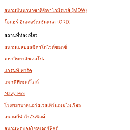
สนามบินนานาชาติชิคาโกมิดเวย์ (MDW)
โอแฮร์ อินเตอร์เนชั่นแนล (ORD)
สถานที่ท่องเที่ยว
สนามเบสบอลชิคาโกไวท์ซอกซ์
มหาวิทยาลัยเดอโปล
แกรนท์ พาร์ค
แมกนิฟิเซนต์ไมล์
Navy Pier
โรงพยาบาลนอร์ธเวสเทิร์นเมมโมเรียล
สนามกีฬาไรอันฟีลด์
สนามฟุตบอลโซลเจอร์ฟีลด์