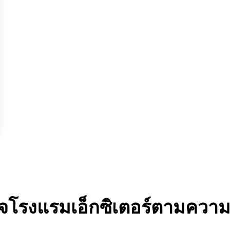
จโรงแรมเอ็กซิเตอร์ตามควา