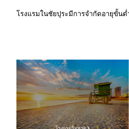
โรงแรมในชัยปุระมีการจำกัดอายุขั้นต่
โรงแรมริมหาด