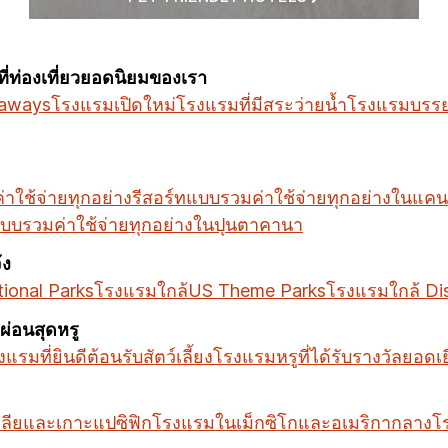
ท่องเที่ยวยอดนิยมของเรา
taways
โรงแรมเปิดใหม่
โรงแรมที่มีสระว่ายน้ำ
โรงแรมบรร
าใช้จ่ายทุกอย่าง
รีสอร์ทแบบรวมค่าใช้จ่ายทุกอย่างในแคน
แบบรวมค่าใช้จ่ายทุกอย่างในปุนตาคานา
้ง
ional Parks
โรงแรมใกล้US Theme Parks
โรงแรมใกล้ Di
่อนสุดหรู
แรมที่ยินดีต้อนรับสัตว์เลี้ยง
โรงแรมหรูที่ได้รับรางวัลยอดเย
ลียและเกาะแปซิฟิก
โรงแรมในเม็กซิโกและอเมริกากลาง
โ