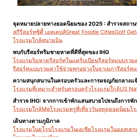
จุดหมายปลายทางยอดนิยมของ 2025 : สำรวจสถานที่
สกีรีสอร์ท
ซิตี้ เอสเคปส์
Great Foodie Cities
Golf Ge
โรงแรมใกล้สนามบิน
พบกับรีสอร์ทริมชายหาดที่ดีที่สุดของ IHG
โรงแรมริมหาด
รีสอร์ทในแคริบเบียน
รีสอร์ทแบบรวมค่
รีสอร์ทแบบรวมค่าใช้จ่ายทุกอย่างในจาเมกา
รีสอร์ท
ความสนุกสนานในครอบครัวและการผจญภัยกลางแจ
โรงแรมที่เหมาะสำหรับครอบครัว
โรงแรมใกล้US Nat
สำรวจ IHG: จากการเข้าพักแสนสบายไปจนถึงการพักผ
โรงแรมใกล้Me
โรงแรมหรู
ที่เที่ยววันหยุดยอดนิยม
โรง
เดินทางตามภูมิภาค
โรงแรมในยุโรป
โรงแรมในเอเชีย
โรงแรมในออสเตรเ