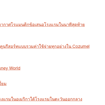
ยากาศโรแมนติก
ข้อเสนอโรงแรมในนาทีสุดท้าย
คูน
รีสอร์ทแบบรวมค่าใช้จ่ายทุกอย่างใน Cozumel
sney World
ี่ยม
รงแรมในอเมริกาใต้
โรงแรมในตะวันออกกลาง