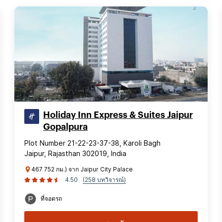
Holiday Inn Express & Suites Jaipur
Gopalpura
Plot Number 21-22-23-37-38, Karoli Bagh
Jaipur, Rajasthan 302019, India
467 752 กม.) จาก Jaipur City Palace
4.50
(258 บทวิจารณ์)
ที่จอดรถ