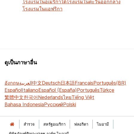
โรงแรมในอเมริกาใต้
โรงแรมในตะวันออกกลาง
โรงแรมในแอฟริกา
ดูเป็นภาษาอื่น
อังกฤษ
العربية
中文
Deutsch
日本語
Français
Português(BR)
Español
Italiano
Español (España)
Português
Türkçe
繁體中文
한국어
Nederlands
ไทย
Tiếng Việt
Bahasa Indonesia
Русский
Polski
สำรวจ
สหรัฐอเมริกา
ฟลอริดา
ไมอามี
พิพิธภัณฑ์ศิลปะเปเรซ อาร์ท ไมอามี