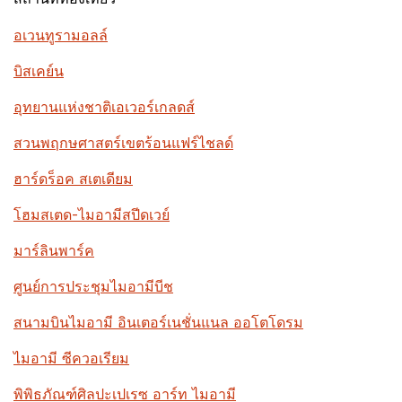
อเวนทูรามอลล์
บิสเคย์น
อุทยานแห่งชาติเอเวอร์เกลดส์
สวนพฤกษศาสตร์เขตร้อนแฟร์ไชลด์
ฮาร์ดร็อค สเตเดียม
โฮมสเตด-ไมอามีสปีดเวย์
มาร์ลินพาร์ค
ศูนย์การประชุมไมอามีบีช
สนามบินไมอามี อินเตอร์เนชั่นแนล ออโตโดรม
ไมอามี ซีควอเรียม
พิพิธภัณฑ์ศิลปะเปเรซ อาร์ท ไมอามี