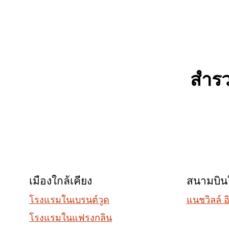
สำร
เมืองใกล้เคียง
สนามบินใ
โรงแรมในเบรนต์วูด
แนชวิลล์ 
โรงแรมในแฟรงกลิน