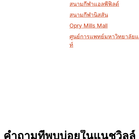
สนามกีฬาแอลพีฟิลด์
สนามกีฬานิสสัน
Opry Mills Mall
ศูนย์การแพทย์มหาวิทยาลัยแ
ท์
คำถามที่พบบ่อยในแนชวิลล์