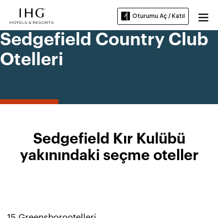
Oturumu Aç / Katıl
Sedgefield Country Club
Otelleri
Sedgefield Kır Kulübü
yakınındaki seçme oteller
15
Greensboro
otelleri