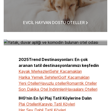
EVCIL HAYVAN DOSTU OTELLER
BANA YAKIN OTELLER
2025Trend Destinasyonları: En çok
aranan tatil destinasyonlarımızı keşfedin
Kayak Merkezleri
Şehir Kaçamakları
Harika Yemek Şehirleri
Golf Kaçamakları
Yeni Oteller
Havuzlu oteller
Romantik Oteller
Son Dakika Otel İndirimleri
Havaalanı Otelleri
IHG'nin En İyi Plaj Tatil Köylerine Dalın
Plaj Otelleri
Karayip Tatil Köyleri
Her Şey Dahil Tatil Köyleri