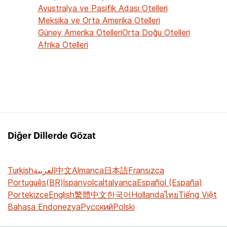
Avustralya ve Pasifik Adası Otelleri
Meksika ve Orta Amerika Otelleri
Güney Amerika Otelleri
Orta Doğu Otelleri
Afrika Otelleri
Diğer Dillerde Gözat
Turkish
العربية
中文
Almanca
日本語
Fransızca
Português(BR)
İspanyolca
İtalyanca
Español (España)
Portekizce
English
繁體中文
한국어
Hollanda
ไทย
Tiếng Việt
Bahasa Endonezya
Русский
Polski