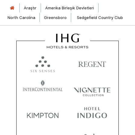
Araştır
Amerika Birleşik Devletleri
North Carolina
Greensboro
Sedgefield Country Club