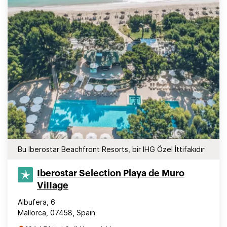
Bu Iberostar Beachfront Resorts, bir IHG Özel İttifakıdır
Iberostar Selection​ Playa de Muro
ViIIage
Albufera, 6
Mallorca, 07458, Spain