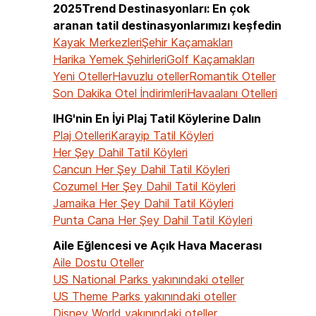
2025Trend Destinasyonları: En çok
aranan tatil destinasyonlarımızı keşfedin
Kayak Merkezleri
Şehir Kaçamakları
Harika Yemek Şehirleri
Golf Kaçamakları
Yeni Oteller
Havuzlu oteller
Romantik Oteller
Son Dakika Otel İndirimleri
Havaalanı Otelleri
IHG'nin En İyi Plaj Tatil Köylerine Dalın
Plaj Otelleri
Karayip Tatil Köyleri
Her Şey Dahil Tatil Köyleri
Cancun Her Şey Dahil Tatil Köyleri
Cozumel Her Şey Dahil Tatil Köyleri
Jamaika Her Şey Dahil Tatil Köyleri
Punta Cana Her Şey Dahil Tatil Köyleri
Aile Eğlencesi ve Açık Hava Macerası
Aile Dostu Oteller
US National Parks yakınındaki oteller
US Theme Parks yakınındaki oteller
Disney World yakınındaki oteller