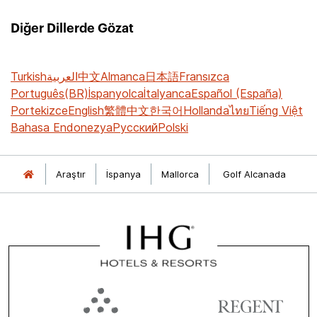
Diğer Dillerde Gözat
Turkish
العربية
中文
Almanca
日本語
Fransızca
Português(BR)
İspanyolca
İtalyanca
Español (España)
Portekizce
English
繁體中文
한국어
Hollanda
ไทย
Tiếng Việt
Bahasa Endonezya
Русский
Polski
Araştır
İspanya
Mallorca
Golf Alcanada