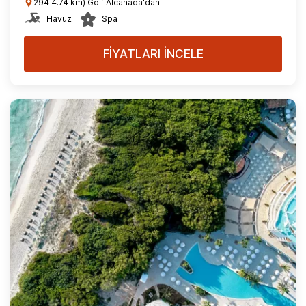
294 4.74 km) Golf Alcanada'dan
Havuz
Spa
FİYATLARI İNCELE