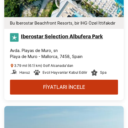
Bu Iberostar Beachfront Resorts, bir IHG Özel İttifakıdır
Iberostar Selection​ Albufera Park
Avda. Playas de Muro, sn
Playa de Muro - Mallorca, 7458, Spain
3.79 mil (6.1) km) Golf Alcanada'dan
Havuz
Evcil Hayvanlar Kabul Edilir
Spa
FİYATLARI İNCELE