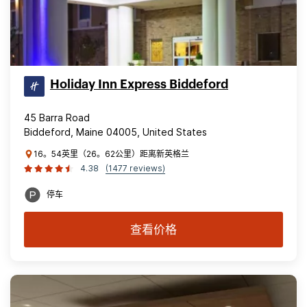
Holiday Inn Express Biddeford
45 Barra Road
Biddeford, Maine 04005, United States
16。54英里（26。62公里）距离新英格兰
4.38
(1477 reviews)
停车
查看价格