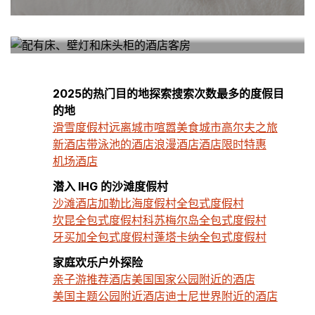
我附近的酒店
2025的热门目的地探索搜索次数最多的度假目
的地
滑雪度假村
远离城市喧嚣
美食城市
高尔夫之旅
新酒店
带泳池的酒店
浪漫酒店
酒店限时特惠
机场酒店
潜入 IHG 的沙滩度假村
沙滩酒店
加勒比海度假村
全包式度假村
坎昆全包式度假村
科苏梅尔岛全包式度假村
牙买加全包式度假村
蓬塔卡纳全包式度假村
家庭欢乐户外探险
亲子游推荐酒店
美国国家公园附近的酒店
美国主题公园附近酒店
迪士尼世界附近的酒店