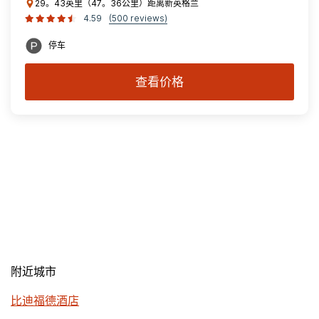
29。43英里（47。36公里）距离新英格兰
4.59
(500 reviews)
停车
查看价格
附近城市
比迪福德酒店