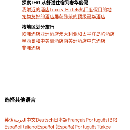
探索 IHG 从舒适住宿到奢华度假
我附近的酒店
Luxury Hotels
热门度假目的地
宠物友好的酒店
屡获殊荣的顶级豪华酒店
按地区划分旅行
欧洲酒店
亚洲酒店
澳大利亚和太平洋岛屿酒店
墨西哥和中美洲酒店
南美洲酒店
中东酒店
非洲酒店
选择其他语言
英语
العربية
中文
Deutsch
日本語
Français
Português(BR)
Español
Italiano
Español (España)
Português
Türkçe