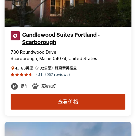
Candlewood Suites Portland -
Scarborough
700 Roundwood Drive
Scarborough, Maine 04074, United States
4。86英里（7.82公里）距离新英格兰
4.11
(957 reviews)
停车
宠物友好
查看价格