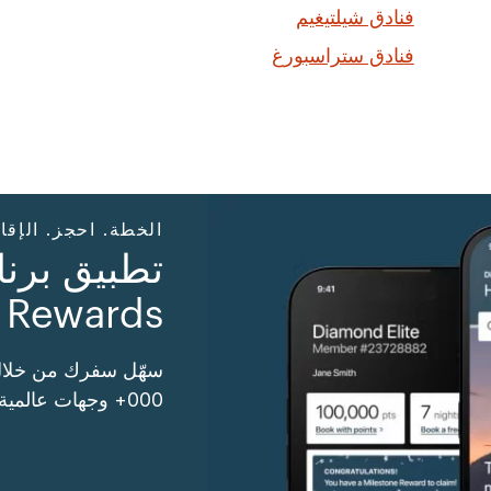
فنادق شيلتيغيم
فنادق ستراسبورغ
الخطة. احجز. الإقا
Rewards
000+ وجهات عالمية واستفد من المزيد.