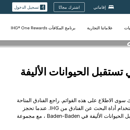
اشترك مجانًا
إقاماتي
تسجيل الدخول
يات
علاماتنا التجارية
برنامج المكافآت IHG® One Rewards
تستقبل الحيوانات الأليفة
يفة، ما عليك سوى الاطلاع على هذه القوائم. راجع الفنادق المتاحة
واقرأ التقييمات الحقيقية من ضيف مؤكد في هذه الفنادق الصديقة للكلاب. تحقق من توافر الفندق وأسعار إقامتك باستخدام أداة البحث عن الفنادق من IHG. عندما تحجز
غرفتك مع IHG ، ستضمن لك عرضًا رائعًا وإقامة مريحة مع ضمان أفضل سعر لدينا. نحن نفخر بامتلاكنا 7 فنادق تستقبل الحيوانات الأليفة في Baden-Baden ، مع مجموعة