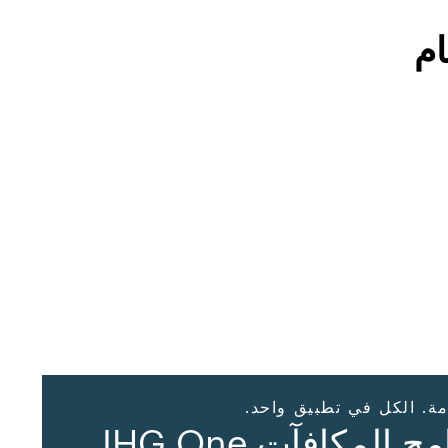
م
مة. الكل في تطبيق واحد.
تطبيق برنامج المكافآت IHG One