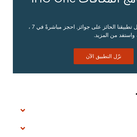
سهّل سفرك من خلال تطبيقنا الحائز على جوائز. احجز مباشرةً في 7 ،
نزّل التطبيق الآن