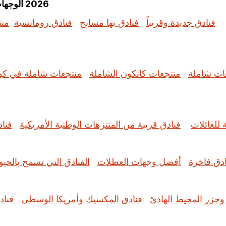
2026 الوجهات الرائجة: استكشف الإجازات الأكثر بحثًا حسب الموضوع
فنادق جديدة وقريباً
فنادق بها مسابح
فنادق رومانسية
منت
ات شاملة
منتجعات كانكون الشاملة
منتجعات شاملة في كو
 للعائلات
فنادق قريبة من المتنزهات الوطنية الأمريكية
فنا
ادق فاخرة
أفضل وجهات العطلات
الفنادق التي تسمح بالحيوا
 وجزر المحيط الهادئ
فنادق المكسيك وأمريكا الوسطى
فناد