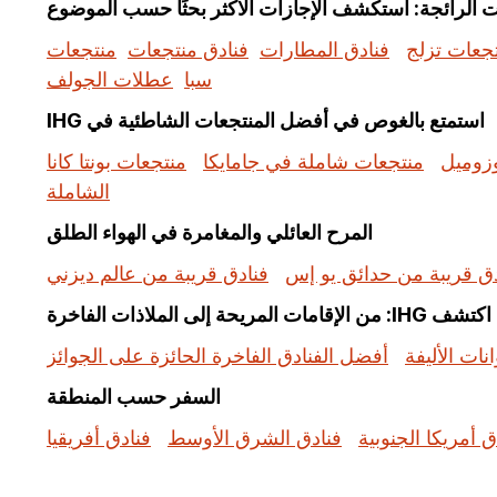
جعات تزلج
فنادق المطارات
فنادق منتجعات
منتجعات
سبا
عطلات الجولف
استمتع بالغوص في أفضل المنتجعات الشاطئية في IHG
زوميل
منتجعات شاملة في جامايكا
منتجعات بونتا كانا
الشاملة
المرح العائلي والمغامرة في الهواء الطلق
دق قريبة من حدائق يو إس
فنادق قريبة من عالم ديزني
اكتشف IHG: من الإقامات المريحة إلى الملاذات الفاخرة
نات الأليفة
أفضل الفنادق الفاخرة الحائزة على الجوائز
السفر حسب المنطقة
ق أمريكا الجنوبية
فنادق الشرق الأوسط
فنادق أفريقيا