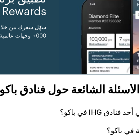
Rewards
000+ وجهات عالمية واستفد من المزيد.
لأسئلة الشائعة حول فنادق باكو
ق IHG في باكو؟
ة في باكو؟