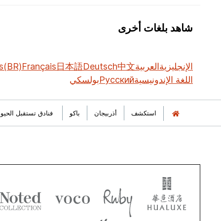
شاهد بلغات أخرى
الإنجليزية
العربية
中文
Deutsch
日本語
Français
s(BR)
اللغة الإندونيسية
Русский
بولسكي
استكشف
أذربيجان
باكو
فنادق تستقبل الحيوان