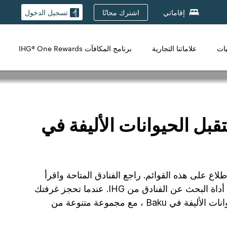
اشترك مجانًا
إقاماتي
تسجيل الدخول
يات
علاماتنا التجارية
برنامج المكافآت IHG® One Rewards
بل الحيوانات الأليفة في
وى الاطلاع على هذه القوائم. راجع الفنادق المتاحة واقرأ
التقييمات الحقيقية من ضيف مؤكد في هذه الفنادق الصديقة للكلاب. تحقق من توافر الفندق وأسعار إقامتك باستخدام أداة البحث عن الفنادق من IHG. عندما تحجز غرفتك
مع IHG ، ستضمن لك عرضًا رائعًا وإقامة مريحة مع ضمان أفضل سعر لدينا. نحن نفخر بامتلاكنا 1 فنادق تستقبل الحيوانات الأليفة في Baku ، مع مجموعة متنوعة من