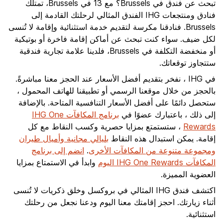
تبحث عن فندق في Brussels؟ مع 13 في Brussels، تمتلك
فنادق ومنتجعات IHG الفندق المثالي لرحلتك القادمة إلى
Brussels. فنادقنا مكرسة لتقديم خدمة استثنائية وإقامة لا تُنسى
لكل ضيف. سواء كنت تبحث عن أماكن إقامة فاخرة أو بوتيكية
أو منخفضة التكلفة في Brussels، فلدينا علامة تجارية فندقية
ستتجاوز توقعاتك.
في IHG ، نفخر بتقديم أفضل الأسعار عند الحجز معنا مباشرةً.
بالحجز من خلال موقعنا الرسمي أو تطبيقنا للهاتف المحمول ،
ستحصل دائمًا على أفضل الأسعار التنافسية المتاحة. بالإضافة
إلى ذلك ، باعتبارك عضوًا في
برنامج المكافآت IHG One
Rewards
، ستستمتع بمزايا حصرية وكسب النقاط مع كل
إقامة. يمكن استبدال هذه النقاط
بليالي مجانية وأميال طيران
ومجموعة متنوعة من المكافآت الأخرى
.
انضم إلى برنامج
المكافآت IHG One Rewards اليوم
وابدأ في الاستمتاع بمزايا
العضوية المميزة.
اكتشف فندق IHG المثالي في بروكسل وخلق ذكريات لا تُنسى
أثناء زيارتك. احجز إقامتك معنا اليوم ودعنا نجعل من رحلتك
استثنائية.