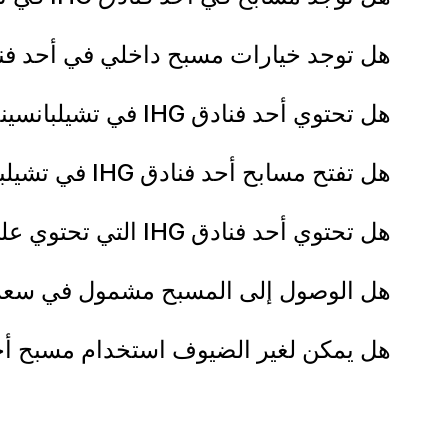
هل توجد خيارات مسبح داخلي في أحد فنادق IHG في تشيلبان
هل تحتوي أحد فنادق IHG في تشيلبانسينجو على مسابح مدفئة أو أحواض استحمام ساخنة؟
هل تفتح مسابح أحد فنادق IHG في تشيلبانسينجو على مدار العام؟
هل تحتوي أحد فنادق IHG التي تحتوي على مسابح في تشيلبانسينجو على ميزات مسبح صديقة للأطفال؟
هل الوصول إلى المسبح مشمول في سعر الغرفة في أحد 
هل يمكن لغير الضيوف استخدام مسبح أحد فنادق IHG في تش