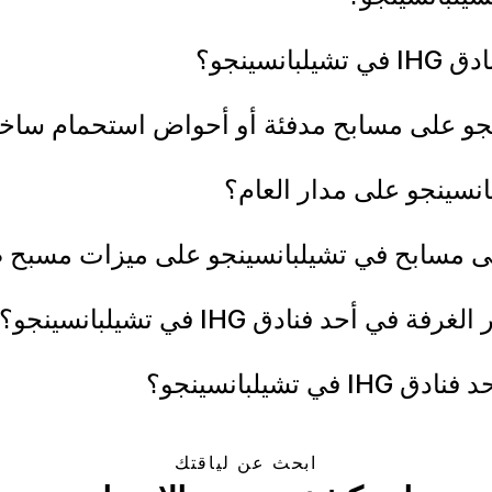
سينجو؟
فنادق IHG في تشيلبانسينجو؟
يلبانسينجو؟
ابحث عن لياقتك