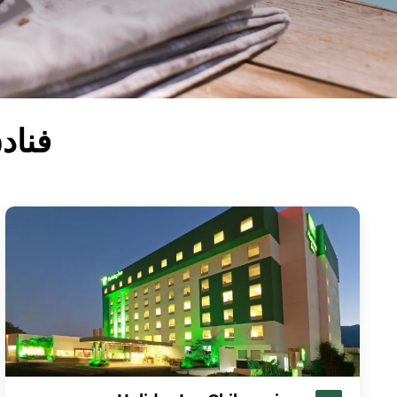
فنادق IHG مع مسابح في 