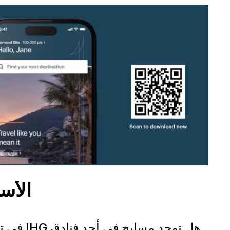
الأس
هل توجد مسابح في أحد فنادق IHG في تشيلبانسينجو؟