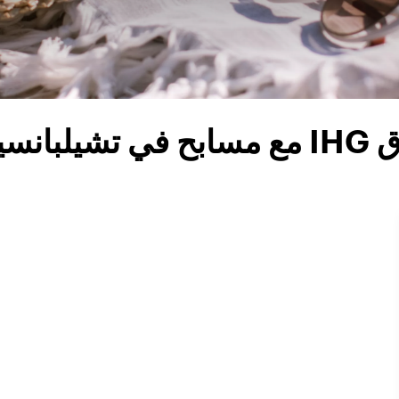
تشيلبانسينجو