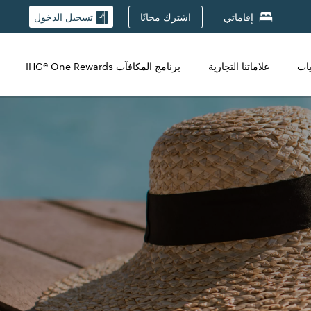
اشترك مجانًا
إقاماتي
تسجيل الدخول
يات
علاماتنا التجارية
برنامج المكافآت IHG® One Rewards