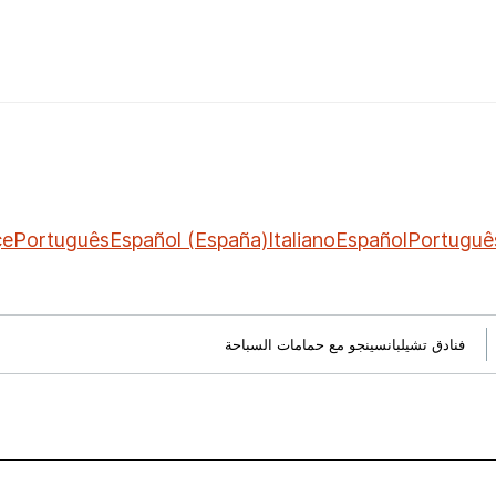
çe
Português
Español (España)
Italiano
Español
Portuguê
فنادق تشيلبانسينجو مع حمامات السباحة