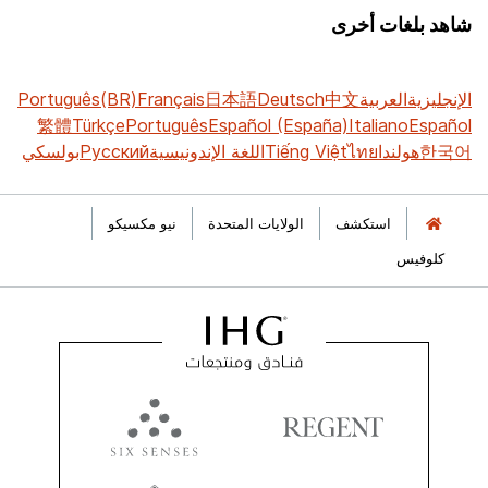
شاهد بلغات أخرى
الإنجليزية
العربية
中文
Deutsch
日本語
Français
Português(BR)
繁體
Türkçe
Português
Español (España)
Italiano
Español
한국어
هولندا
ไทย
Tiếng Việt
اللغة الإندونيسية
Русский
بولسكي
استكشف
الولايات المتحدة
نيو مكسيكو
كلوفيس