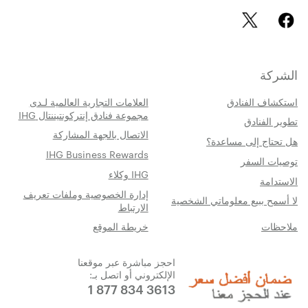
الشركة
استكشاف الفنادق
العلامات التجارية العالمية لـدى
مجموعة فنادق إنتركونتيننتال IHG
تطوير الفنادق
الاتصال بالجهة المشاركة
هل تحتاج إلى مساعدة؟
IHG Business Rewards
توصيات السفر
IHG وكلاء
الاستدامة
إدارة الخصوصية وملفات تعريف
لا أسمح ببيع معلوماتي الشخصية
الارتباط
ملاحظات
خريطة الموقع
احجز مباشرة عبر موقعنا
الإلكتروني أو اتصل بـ:
1 877 834 3613