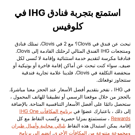
استمتع بتجربة فنادق IHG في
كلوفيس
تبحث عن فندق في Clovis؟ مع 2 في Clovis، تمتلك فنادق
ومنتجعات IHG الفندق المثالي لرحلتك القادمة إلى Clovis.
فنادقنا مكرسة لتقديم خدمة استثنائية وإقامة لا تُنسى لكل
ضيف. سواء كنت تبحث عن أماكن إقامة فاخرة أو بوتيكية أو
منخفضة التكلفة في Clovis، فلدينا علامة تجارية فندقية
ستتجاوز توقعاتك.
في IHG ، نفخر بتقديم أفضل الأسعار عند الحجز معنا مباشرةً.
بالحجز من خلال موقعنا الرسمي أو تطبيقنا للهاتف المحمول ،
ستحصل دائمًا على أفضل الأسعار التنافسية المتاحة. بالإضافة
إلى ذلك ، باعتبارك عضوًا في
برنامج المكافآت IHG One
Rewards
، ستستمتع بمزايا حصرية وكسب النقاط مع كل
إقامة. يمكن استبدال هذه النقاط
بليالي مجانية وأميال طيران
ومجموعة متنوعة من المكافآت الأخرى
.
انضم إلى برنامج